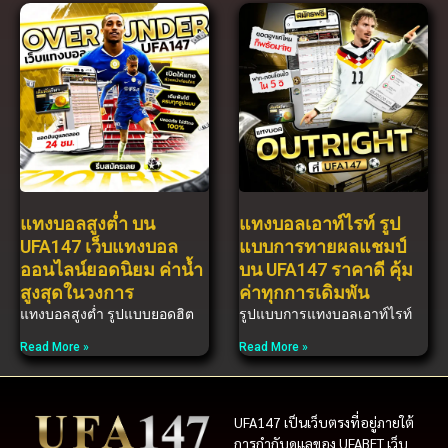
แทงบอลสูงต่ำ บน
แทงบอลเอาท์ไรท์ รูป
UFA147 เว็บแทงบอล
แบบการทายผลแชมป์
ออนไลน์ยอดนิยม ค่าน้ำ
บน UFA147 ราคาดี คุ้ม
สูงสุดในวงการ
ค่าทุกการเดิมพัน
แทงบอลสูงต่ำ รูปแบบยอดฮิต
รูปแบบการแทงบอลเอาท์ไรท์
Read More »
Read More »
UFA147 เป็นเว็บตรงที่อยู่ภายใต้
การกำกับดูแลของ UFABET เว็บ