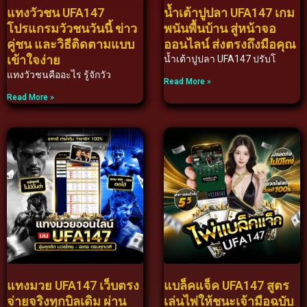
แทงวัวชน UFA147
น้ำเต้าปูปลา UFA147 เกม
โปรแกรมวัวชนวันนี้ ข่าว
พนันพื้นบ้าน สู่หน้าจอ
คู่ชน และวิธีติดตามแบบ
ออนไลน์ ส่งตรงถึงมือคุณ
เข้าใจง่าย
น้ำเต้าปูปลา UFA147 ปรับโ
แทงวัวชนคืออะไร รู้จักวัว
Read More »
Read More »
แทงมวย UFA147 เว็บตรง
แบล็คแจ็ค UFA147 สูตร
จ่ายจริงทุกบิลเดิม ผ่าน
เล่นไพ่ให้ชนะเจ้ามือฉบับ